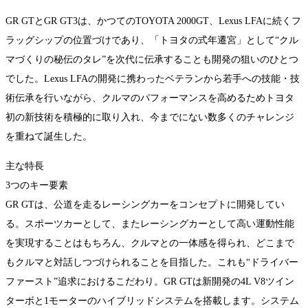
GR GTとGR GT3は、かつてのTOYOTA 2000GT、Lexus LFAに続くフ
ラッグシップの位置づけであり、「トヨタの式年遷宮」として“クル
マづくりの秘伝のタレ”を次代に伝承することも開発の狙いのひとつ
でした。Lexus LFAの開発に携わったベテランから若手への技能・技
術伝承を行いながら、クルマのパフォーマンスを高めるためトヨタ
初の新技術を積極的に取り入れ、今までにない数多くのチャレンジ
を重ねて誕生した。
主な特長
3つのキー要素
GR GTは、公道を走るレーシングカーをコンセプトに開発してい
る。スポーツカーとして、またレーシングカーとして高い運動性能
を実現することはもちろん、クルマとの一体感を得られ、どこまで
もクルマと対話しつづけられることを目指した。これも“ドライバー
ファースト”追求におけるこだわり。GR GTは新開発の4L V8ツイン
ターボと1モーターのハイブリッドシステムを搭載します。システム