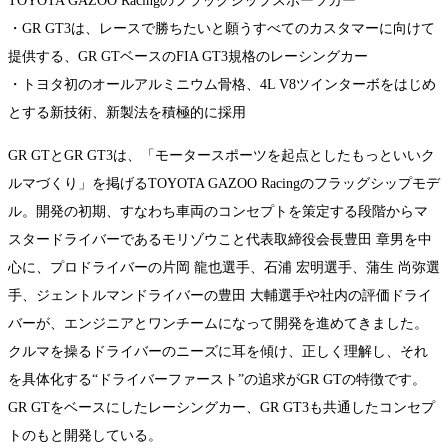
TOYOTA GAZOO Racingのフラッグシップスポーツカー
・GR GT3は、レースで勝ちたいと願うすべてのカスタマーに向けて
提供する、GR GTベースのFIA GT3規格のレーシングカー
・トヨタ初のオールアルミニウム骨格、4L V8ツインターボをはじめ
とする新技術、新製法を積極的に採用
GR GTとGR GT3は、「モータースポーツを起点としたもっといいク
ルマづくり」を掲げるTOYOTA GAZOO Racingのフラッグシップモデ
ル。開発の初期、すなわち車両のコンセプトを策定する段階からマ
スタードライバーであるモリゾウこと代表取締役会長豊田 章男を中
心に、プロドライバーの片岡 龍也選手、石浦 宏明選手、蒲生 尚弥選
手、ジェントルマンドライバーの豊田 大輔選手や社内の評価ドライ
バーが、エンジニアとワンチームになって開発を進めてきました。
クルマを操るドライバーのニーズに耳を傾け、正しく理解し、それ
を具体化する“ドライバーファースト”の追求がGR GTの特徴です。
GR GTをベースにしたレーシングカー、GR GT3も共通したコンセプ
トのもと開発している。