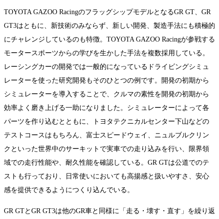
TOYOTA GAZOO RacingのフラッグシップモデルとなるGR GT、GR
GT3はともに、新技術のみならず、新しい開発、製造手法にも積極的
にチャレンジしているのも特徴。TOYOTA GAZOO Racingが参戦する
モータースポーツからの学びを生かした手法を複数採用している。
レーシングカーの開発では一般的になっているドライビングシミュ
レーターを使った研究開発もそのひとつの例です。開発の初期から
シミュレーターを導入することで、クルマの素性を開発の初期から
効率よく磨き上げる一助になりました。シミュレーターによって各
パーツを作り込むとともに、トヨタテクニカルセンター下山などの
テストコースはもちろん、富士スピードウェイ、ニュルブルクリン
クといった世界中のサーキットで実車での走り込みを行い、限界領
域での走行性能や、耐久性能を確認している。GR GTは公道でのテ
ストも行っており、日常使いにおいても高揚感と扱いやすさ、安心
感を提供できるようにつくり込んでいる。
GR GTとGR GT3は他のGR車と同様に「走る・壊す・直す」を繰り返