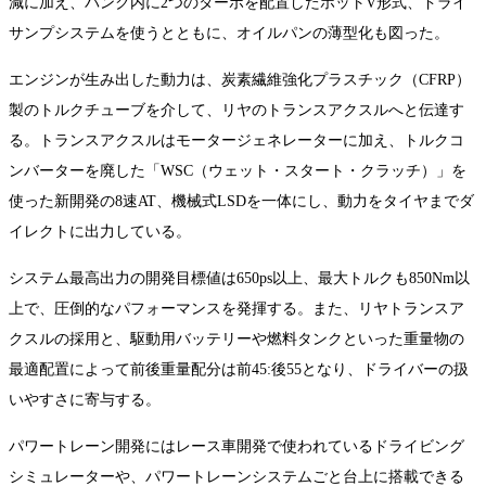
減に加え、バンク内に2つのターボを配置したホットV形式、ドライ
サンプシステムを使うとともに、オイルパンの薄型化も図った。
エンジンが生み出した動力は、炭素繊維強化プラスチック（CFRP）
製のトルクチューブを介して、リヤのトランスアクスルへと伝達す
る。トランスアクスルはモータージェネレーターに加え、トルクコ
ンバーターを廃した「WSC（ウェット・スタート・クラッチ）」を
使った新開発の8速AT、機械式LSDを一体にし、動力をタイヤまでダ
イレクトに出力している。
システム最高出力の開発目標値は650ps以上、最大トルクも850Nm以
上で、圧倒的なパフォーマンスを発揮する。また、リヤトランスア
クスルの採用と、駆動用バッテリーや燃料タンクといった重量物の
最適配置によって前後重量配分は前45:後55となり、ドライバーの扱
いやすさに寄与する。
パワートレーン開発にはレース車開発で使われているドライビング
シミュレーターや、パワートレーンシステムごと台上に搭載できる