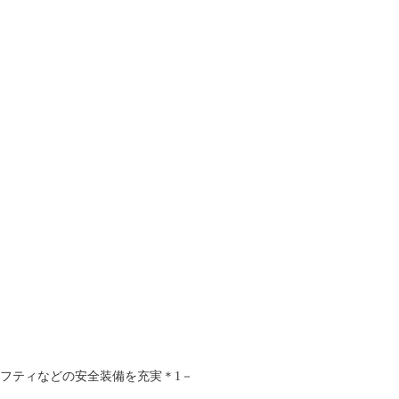
News
新着ニュース
フティなどの安全装備を充実＊1－