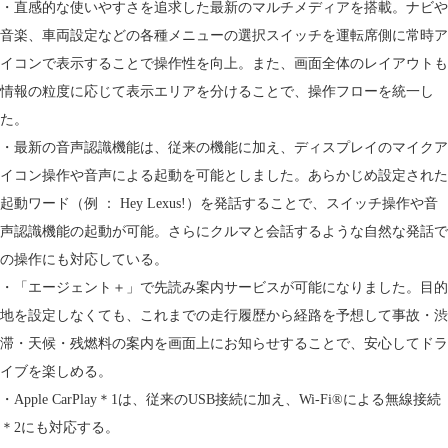
・直感的な使いやすさを追求した最新のマルチメディアを搭載。ナビや
音楽、車両設定などの各種メニューの選択スイッチを運転席側に常時ア
イコンで表示することで操作性を向上。また、画面全体のレイアウトも
情報の粒度に応じて表示エリアを分けることで、操作フローを統一し
た。
・最新の音声認識機能は、従来の機能に加え、ディスプレイのマイクア
イコン操作や音声による起動を可能としました。あらかじめ設定された
起動ワード（例 ： Hey Lexus!）を発話することで、スイッチ操作や音
声認識機能の起動が可能。さらにクルマと会話するような自然な発話で
の操作にも対応している。
・「エージェント＋」で先読み案内サービスが可能になりました。目的
地を設定しなくても、これまでの走行履歴から経路を予想して事故・渋
滞・天候・残燃料の案内を画面上にお知らせすることで、安心してドラ
イブを楽しめる。
・Apple CarPlay＊1は、従来のUSB接続に加え、Wi-Fi®による無線接続
＊2にも対応する。