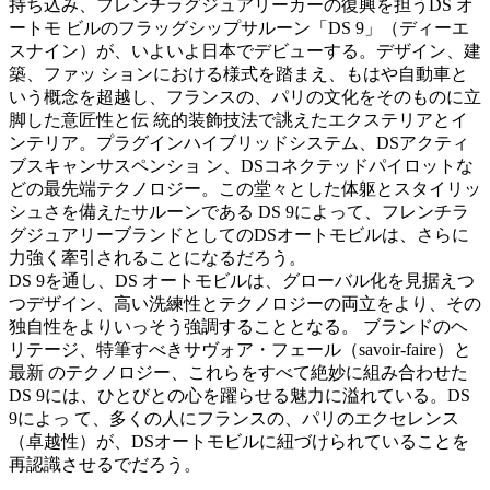
持ち込み、フレンチラグジュアリーカーの復興を担うDS オ
ートモ ビルのフラッグシップサルーン「DS 9」（ディーエ
スナイン）が、いよいよ日本でデビューする。デザイン、建
築、ファッ ションにおける様式を踏まえ、もはや自動車と
いう概念を超越し、フランスの、パリの文化をそのものに立
脚した意匠性と伝 統的装飾技法で誂えたエクステリアとイ
ンテリア。プラグインハイブリッドシステム、DSアクティ
ブスキャンサスペンショ ン、DSコネクテッドパイロットな
どの最先端テクノロジー。この堂々とした体躯とスタイリッ
シュさを備えたサルーンである DS 9によって、フレンチラ
グジュアリーブランドとしてのDSオートモビルは、さらに
力強く牽引されることになるだろう。
DS 9を通し、DS オートモビルは、グローバル化を見据えつ
つデザイン、高い洗練性とテクノロジーの両立をより、その
独自性をよりいっそう強調することとなる。 ブランドのヘ
リテージ、特筆すべきサヴォア・フェール（savoir-faire）と
最新 のテクノロジー、これらをすべて絶妙に組み合わせた
DS 9には、ひとびとの心を躍らせる魅力に溢れている。DS
9によっ て、多くの人にフランスの、パリのエクセレンス
（卓越性）が、DSオートモビルに紐づけられていることを
再認識させるでだろう。