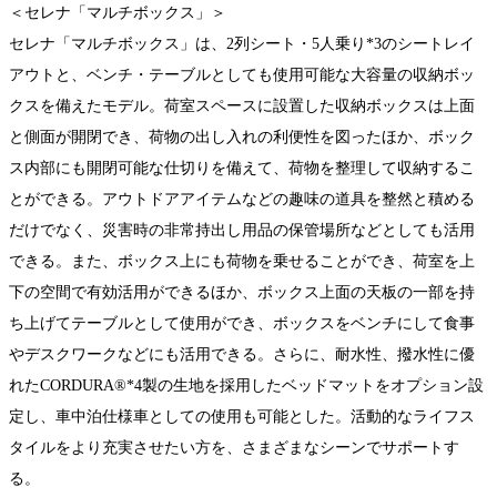
＜セレナ「マルチボックス」＞
セレナ「マルチボックス」は、2列シート・5人乗り*3のシートレイ
アウトと、ベンチ・テーブルとしても使用可能な大容量の収納ボッ
クスを備えたモデル。荷室スペースに設置した収納ボックスは上面
と側面が開閉でき、荷物の出し入れの利便性を図ったほか、ボック
ス内部にも開閉可能な仕切りを備えて、荷物を整理して収納するこ
とができる。アウトドアアイテムなどの趣味の道具を整然と積める
だけでなく、災害時の非常持出し用品の保管場所などとしても活用
できる。また、ボックス上にも荷物を乗せることができ、荷室を上
下の空間で有効活用ができるほか、ボックス上面の天板の一部を持
ち上げてテーブルとして使用ができ、ボックスをベンチにして食事
やデスクワークなどにも活用できる。さらに、耐水性、撥水性に優
れたCORDURA®*4製の生地を採用したベッドマットをオプション設
定し、車中泊仕様車としての使用も可能とした。活動的なライフス
タイルをより充実させたい方を、さまざまなシーンでサポートす
る。