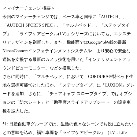
＜マイナーチェンジ 概要＞
今回のマイナーチェンジでは、ベース車と同様に「AUTECH」、
「AUTECH SPORTS SPEC」、「マルチベッド」、「ステップタイ
プ」、「ライフケアビークル(LV)」シリーズにおいても、エクステ
リアデザインを刷新した。また、機能面ではGoogle*5搭載の最新
NissanConnectインフォテインメントシステムや、より安心で安全な
運転を支援する最新のカメラ技術を用いた「インテリジェントアラ
ウンドビューモニター」などを搭載した。
さらに同時に、「マルチベッド」において、CORDURA®製ベッド生
地を選択可能*6としたほか、「ステップタイプ」に「LUXION」グレ
ードを追加、さらに、「チェアキャブ スロープタイプ」ではオプシ
ョンの「防水シート」と「助手席スライドアップシート」の設定車
種を拡大した。
*1: 日産自動車グループでは、生活の色々なシーンでお役に立ちたい
との意味を込め、福祉車両を「ライフケアビークル」（LV：Life