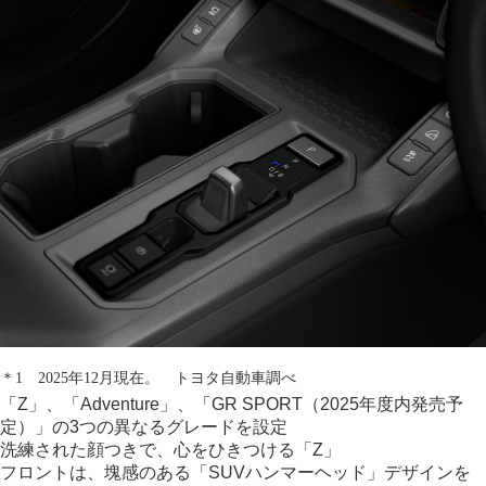
＊1 2025年12月現在。 トヨタ自動車調べ
「Z」、「Adventure」、
「GR SPORT（2025年度内発売予
定）」の
3つの異なるグレードを設定
洗練された顔つきで、
心をひきつける「Z」
フロントは、塊感のある「SUVハンマーヘッド」デザインを