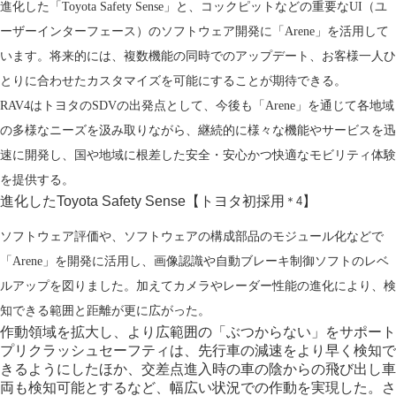
進化した「Toyota Safety Sense」と、コックピットなどの重要なUI（ユ
ーザーインターフェース）のソフトウェア開発に「Arene」を活用して
います。将来的には、複数機能の同時でのアップデート、お客様一人ひ
とりに合わせたカスタマイズを可能にすることが期待できる。
RAV4はトヨタのSDVの出発点として、今後も「Arene」を通じて各地域
の多様なニーズを汲み取りながら、継続的に様々な機能やサービスを迅
速に開発し、国や地域に根差した安全・安心かつ快適なモビリティ体験
を提供する。
進化したToyota Safety Sense
【トヨタ初採用
】
＊4
ソフトウェア評価や、ソフトウェアの構成部品のモジュール化などで
「Arene」を開発に活用し、画像認識や自動ブレーキ制御ソフトのレベ
ルアップを図りました。加えてカメラやレーダー性能の進化により、検
知できる範囲と距離が更に広がった。
作動領域を拡大し、より広範囲の「ぶつからない」をサポート
プリクラッシュセーフティは、先行車の減速をより早く検知で
きるようにしたほか、交差点進入時の車の陰からの飛び出し車
両も検知可能とするなど、幅広い状況での作動を実現した。さ