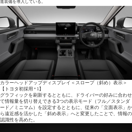
進装備を導入している。
カラーヘッドアップディスプレイ
＜スロープ（斜め）表示＞
【トヨタ初採用
】
＊1
グラフィックを刷新するとともに、ドライバーの好みに合わせ
て情報量を切り替えできる3つの表示モード（フル／スタンダ
ード／ミニマム）を設定するとともに、従来の「立面表示」か
ら遠近感を活かした「斜め表示」へと変更したことで、情報の
認識性を高めた。