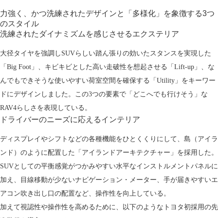
力強く、かつ洗練されたデザインと
「多様化」を象徴する
3つ
のスタイル
洗練されたダイナミズムを感じさせる
エクステリア
大径タイヤを強調しSUVらしい踏ん張りの効いたスタンスを実現した
「Big Foot」、キビキビとした高い走破性を想起させる「Lift-up」、な
んでもできそうな使いやすい荷室空間を確保する「Utility」をキーワー
ドにデザインしました。この3つの要素で「どこへでも行けそう」な
RAV4らしさを表現している。
ドライバーのニーズに応える
インテリア
ディスプレイやシフトなどの各種機能をひとくくりにして、島（アイラ
ンド）のように配置した「アイランドアーキテクチャー」を採用した。
SUVとしての平衡感覚がつかみやすい水平なインストルメントパネルに
加え、目線移動が少ないナビゲーション・メーター、手が届きやすいエ
アコン吹き出し口の配置など、操作性を向上している。
加えて視認性や操作性を高めるために、以下のようなトヨタ初採用の先