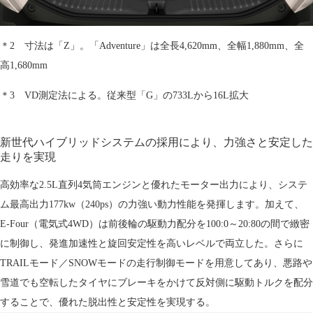
＊2 寸法は「Z」。「Adventure」は全長4,620mm、全幅1,880mm、全
高1,680mm
＊3 VD測定法による。従来型「G」の733Lから16L拡大
新世代ハイブリッドシステムの採用により、
力強さと安定した
走りを実現
高効率な2.5L直列4気筒エンジンと優れたモーター出力により、システ
ム最高出力177kw（240ps）の力強い動力性能を発揮します。加えて、
E-Four（電気式4WD）は前後輪の駆動力配分を100:0～20:80の間で緻密
に制御し、発進加速性と旋回安定性を高いレベルで両立した。さらに
TRAILモード／SNOWモードの走行制御モードを用意してあり、悪路や
雪道でも空転したタイヤにブレーキをかけて反対側に駆動トルクを配分
することで、優れた脱出性と安定性を実現する。