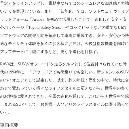
予定）をラインアップし、電動車ならではのシームレスな加速感と力強
い走りを実現している。また、「知能化」では、ソフトウェアづくりプ
ラットフォーム「Arene」を初めて活用したことで、進化した安全・安
心パッケージ「Toyota Safety Sense」やコックピットなどの重要なUIの
ソフトウェアの開発期間を短縮して車両に搭載でき、安全・安心かつ快
適なモビリティ体験を多くのお客様にお届け。今後は複数機能を同時に
アップデートに可能にするなど、更なる進化を目指す。
RAV4は、SUVがオフロードを走るクルマとして位置付けられていた時
代の1994年に、「アウトドアでも街乗りでも楽しい」新ジャンルのSUV
のパイオニアとして誕生した。以来、約30年続く歴史の中で、時代に合
わせて変わっていく様々なライフスタイルに応えながら、世界中の多く
のお客様に愛されてきた。今回の進化を通して、これからも世界中で親
しまれるSUVとして、お客様一人ひとりのライフスタイルに寄り添って
いく。
車両概要