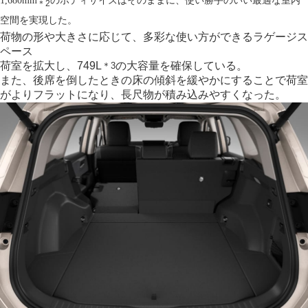
1,680mm
のボディサイズはそのままに、使い勝手のいい最適な室内
＊2
空間を実現した。
荷物の形や大きさに応じて、
多彩な使い方ができるラゲージス
ペース
荷室を拡大し、749L
の大容量を確保している。
＊3
また、後席を倒したときの床の傾斜を緩やかにすることで荷室
がよりフラットになり、長尺物が積み込みやすくなった。