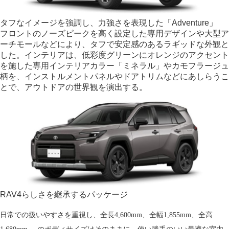
タフなイメージを強調し、
力強さを表現した「Adventure」
フロントのノーズピークを高く設定した専用デザインや大型ア
ーチモールなどにより、タフで安定感のあるラギッドな外観と
した。インテリアは、低彩度グリーンにオレンジのアクセント
を施した専用インテリアカラー「ミネラル」やカモフラージュ
柄を、インストルメントパネルやドアトリムなどにあしらうこ
とで、アウトドアの世界観を演出する。
RAV4らしさを継承するパッケージ
日常での扱いやすさを重視し、全長4,600mm、全幅1,855mm、全高