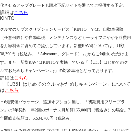
化させるアップグレードも順次下記サイトを通じてご提供する予定。
詳細は
こちら
KINTO
クルマのサブスクリプションサービス「KINTO」では、自動車保険
（任意保険）や自動車税、メンテナンスなどカーライフにかかる諸費用
を月額料金に含めてご提供しています。新型RAV4については、月額
38,390円（税込み、「Adventure」グレード）
からご利用いただけま
＊6
す。また、新型RAV4はKINTOで実施している「【U35】はじめてのク
ルマおためしキャンペーン
」の対象車種となっております。
＊7
詳細は
こちら
「【U35】はじめてのクルマおためしキャンペーン」について
は
こちら
＊6最安値パッケージ、追加オプション無し、「初期費用フリープラ
ン」の7年契約・年2回のボーナス月加算165,000円（税込み）の場合。7
年間総支払額は、5,534,760円（税込み）
＊7申し込み時点で35歳以下の方（法人契約は対象外）、かつはじめて