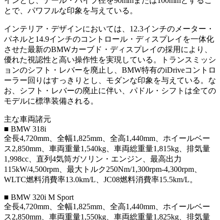
インとし、テール・パイプ径を90mmまたは100mmとするこ
とで、パワフルな印象を与えている。
インテリア・デザインにおいては、12.3インチのメーター・
パネルと14.9インチのコントロール・ディスプレイを一体化
させた最新のBMWカーブド・ディスプレイの採用により、
優れた視認性と高い操作性を実現している。トランスミッシ
ョンのシフト・レバーを廃止し、BMW特有のiDriveコントロ
ーラー回りはすっきりとし、モダンな印象を与えている。な
お、シフト・レバーの廃止に伴い、パドル・シフトは全ての
モデルに標準装備される。
主な車両諸元
■ BMW 318i
全長4,720mm、全幅1,825mm、全高1,440mm、ホイールベー
ス2,850mm、車両重量1,540kg、車両総重量1,815kg、排気量
1,998cc、直列4気筒ガソリン・エンジン、最高出力
115kW/4,500rpm、最大トルク250Nm/1,300rpm-4,300rpm、
WLTC燃料消費率13.0km/L、JC08燃料消費率15.5km/L。
■ BMW 320i M Sport
全長4,720mm、全幅1,825mm、全高1,440mm、ホイールベー
ス2,850mm、車両重量1,550kg、車両総重量1,825kg、排気量