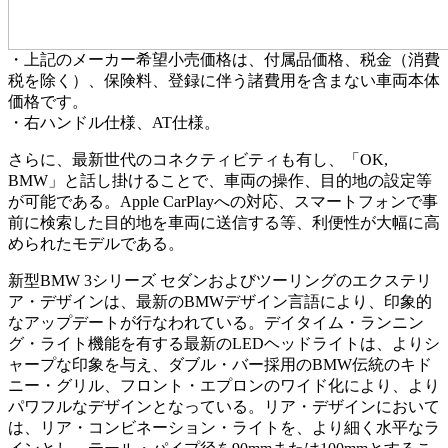
・上記のメーカー希望小売価格は、付属品価格、税金（消費
税を除く）、保険料、登録に伴う諸費用を含まない車両本体
価格です。
・右ハンドル仕様、AT仕様。
さらに、最新世代のコネクティビティも有し、「OK,
BMW」と話し掛けることで、車両の操作、目的地の設定等
が可能である。Apple CarPlayへの対応、スマートフォンで事
前に検索した目的地を車両に送信する等、利便性が大幅に高
められたモデルである。
新型BMW 3シリーズ セダンおよびツーリングのエクステリ
ア・デザインは、最新のBMWデザイン言語により、印象的
なアップデートが行なわれている。デイタイム・ランニン
グ・ライト機能を有する最新のLEDヘッドライトは、よりシ
ャープな印象を与え、ダブル・バー採用のBMW伝統のキド
ニー・グリル、フロント・エプロンのワイド化により、より
パワフルなデザインとなっている。リア・デザインにおいて
は、リア・コンビネーション・ライトを、より細く水平なラ