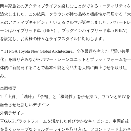
間や家族とのアクティブライフを楽しむことができるユーティリティを
追求しました。この結果、クラウンが持つ品格と機能性が同居する「大
人のアクティブキャビン」といえるクルマが誕生しました。パワートレ
ーンはハイブリッド車（HEV）、プラグインハイブリッド車（PHEV）
を設定し、お客様の様々なライフスタイルに対応します。
＊1TNGA Toyota New Global Architecture。全体最適を考えた「賢い共用
化」を織り込みながらパワートレーンユニットとプラットフォームを一
体的に新開発することで基本性能と商品力を大幅に向上させる取り組
み。
車両概要
1.「上質」「洗練」「余裕」と「機能性」を併せ持つ、ワゴンとSUVを
融合させた新しいデザイン
外装デザイン
▽GA-Kプラットフォームを活かした伸びやかなキャビンに、車両前後
を貫くシャープなショルダーラインを取り入れ、フロントフード上のキ