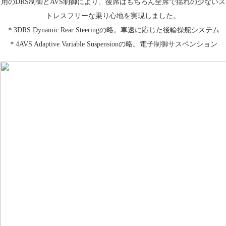
用のDRS制御とAVS制御により、後席はもちろん全席で揺れの少ないス
トレスフリーな乗り心地を実現しました。
＊3DRS Dynamic Rear Steeringの略。車速に応じた後輪操舵システム
＊4AVS Adaptive Variable Suspensionの略。電子制御サスペンション