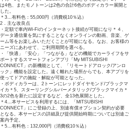
は4色、またモノトーンは2色の合計6色のボディカラー展開と
した。
＊3…有料色：55,000円（消費税10％込）
2．主な改良点
・定額で車内Wi-Fiのインターネット接続が可能になり＊４、
データ通信量を気にすることなくオンラインの動画、音楽、ゲ
ーム等をお楽しみいただくことが可能になる。なお、お客様の
ニーズにあわせて、ご利用期間を選べる。
・「快適」「安心」「つながる」などの機能でカーライフをサ
ポートするスマートフォンアプリ「My MITSUBISHI
CONNECT」の新機能として、「リモートドアロック/アンロ
ック」機能を設定した。遠く離れた場所からでも、本アプリを
使ってドアの施錠・解錠が可能となった。
・ボディカラーは、2トーンにレッドダイヤモンド/ブラックマ
イカ＊5、スターリングシルバーメタリック/ブラックマイカ＊
3の2色を新たに設定するなど、全13色展開とした。
＊4…本サービスを利用するには、「MITSUBISHI
CONNECT」にご登録の上、別途有償オプション契約が必要
となる。本サービスの詳細及び提供開始時期については別途ご
案内予定。
＊5…有料色：132,000円（消費税10％込）