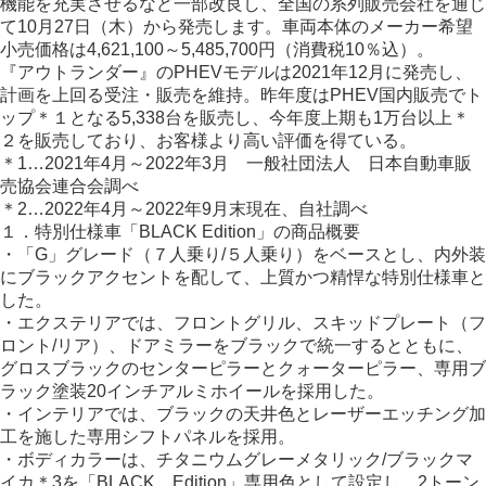
機能を充実させるなど一部改良し、全国の系列販売会社を通じ
て10月27日（木）から発売します。車両本体のメーカー希望
小売価格は4,621,100～5,485,700円（消費税10％込）。
『アウトランダー』のPHEVモデルは2021年12月に発売し、
計画を上回る受注・販売を維持。昨年度はPHEV国内販売でト
ップ＊１となる5,338台を販売し、今年度上期も1万台以上＊
２を販売しており、お客様より高い評価を得ている。
＊1…2021年4月～2022年3月 一般社団法人 日本自動車販
売協会連合会調べ
＊2…2022年4月～2022年9月末現在、自社調べ
１．特別仕様車「BLACK Edition」の商品概要
・「G」グレード（７人乗り/５人乗り）をベースとし、内外装
にブラックアクセントを配して、上質かつ精悍な特別仕様車と
した。
・エクステリアでは、フロントグリル、スキッドプレート（フ
ロント/リア）、ドアミラーをブラックで統一するとともに、
グロスブラックのセンターピラーとクォーターピラー、専用ブ
ラック塗装20インチアルミホイールを採用した。
・インテリアでは、ブラックの天井色とレーザーエッチング加
工を施した専用シフトパネルを採用。
・ボディカラーは、チタニウムグレーメタリック/ブラックマ
イカ＊3を「BLACK Edition」専用色として設定し、2トーン