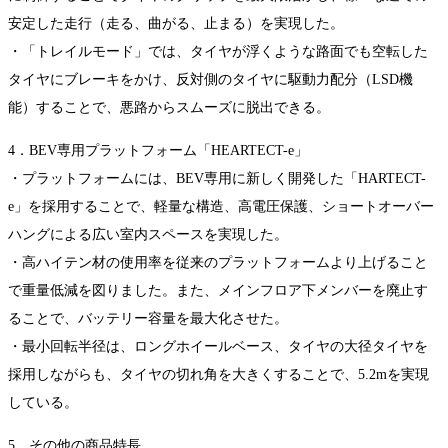
安定した走行（走る、曲がる、止まる）を実現した。
・「トレイルモード」では、タイヤが浮くような路面でも空転した
タイヤにブレーキをかけ、反対側のタイヤに駆動力配分（LSD機
能）することで、悪路からスムーズに脱出できる。
4．BEV専用プラットフォーム「HEARTECT-e」
・プラットフォームには、BEV専用に新しく開発した「HARTECT-
e」を採用することで、軽量な構造、高電圧保護、ショートオーバー
ハングによる広い室内スペースを実現した。
・高ハイテン材の使用率を従来のプラットフォームより上げること
で重量低減を図りました。また、メインフロア下メンバーを廃止す
ることで、バッテリー容量を最大化させた。
・最小回転半径は、ロングホイールベース、タイヤの大径タイヤを
採用しながらも、タイヤの切れ角を大きくすることで、5.2mを実現
している。
5．その他の商品特長