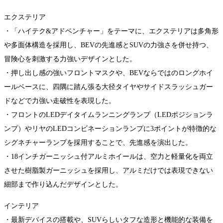
エクステリア
・「ハイテク&アドベンチャー」をテーマに、エクステリアは多角形
や多面体構造を採用し、BEVの先進感とSUVの力強さを併せ持つ、
冒険心を刺激する力強いデザインとした。
・押し出し感の強いフロントマスクや、BEVならではのロングホイ
ールベースに、四隅に踏ん張る大径タイヤやサイドスラッシュガー
ドなどで力強い走破性を表現した。
・フロントのLEDデイタイムランニングランプ（LEDポジションラ
ンプ）やリヤのLEDコンビネーションランプに3ポイントが特徴的な
シグネチャーランプを採用することで、先進感を演出した。
・18インチガーニッシュ付アルミホイールは、空力と軽量化を両立
させた樹脂製ガーニッシュを採用し、アルミだけでは表現できない
細部まで作り込んだデザインとした。
インテリア
・最新デバイスの搭載や、SUVらしいタフな造形と機能的な装備を