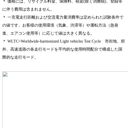
＊ 価格には、リサイクル料金、保険料、税金(除く消費税)、登録等
に伴う費用は含まれません。
＊ 一充電走行距離および交流電力量消費率は定められた試験条件で
の値です。お客様の使用環境（気象、渋滞等）や運転方法（急発
進、エアコン使用等）に応じて値は大きく異なる。
＊ WLTC=Worldwide-harmonized Light vehicles Test Cycle 市街地、郊
外、高速道路の各走行モードを平均的な使用時間配分で構成した国
際的な走行モード。