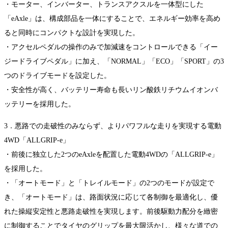
・モーター、インバーター、トランスアクスルを一体型にした
「eAxle」は、構成部品を一体にすることで、エネルギー効率を高め
ると同時にコンパクトな設計を実現した。
・アクセルペダルの操作のみで加減速をコントロールできる「イー
ジードライブペダル」に加え、「NORMAL」「ECO」「SPORT」の3
つのドライブモードを設定した。
・安全性が高く、バッテリー寿命も長いリン酸鉄リチウムイオンバ
ッテリーを採用した。
3．悪路での走破性のみならず、よりパワフルな走りを実現する電動
4WD「ALLGRIP-e」
・前後に独立した2つのeAxleを配置した電動4WDの「ALLGRIP-e」
を採用した。
・「オートモード」と「トレイルモード」の2つのモードが設定で
き、「オートモード」は、路面状況に応じて各制御を最適化し、優
れた操縦安定性と悪路走破性を実現します。前後駆動力配分を緻密
に制御することでタイヤのグリップを最大限活かし、様々な道での