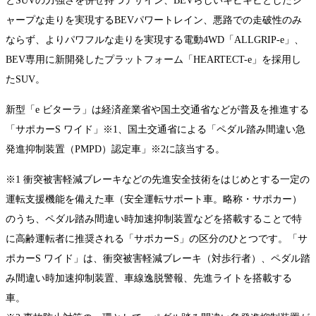
とSUVの力強さを併せ持つデザイン、BEVらしいキビキビとしたシ
ャープな走りを実現するBEVパワートレイン、悪路での走破性のみ
ならず、よりパワフルな走りを実現する電動4WD「ALLGRIP-e」、
BEV専用に新開発したプラットフォーム「HEARTECT-e」を採用し
たSUV。
新型「e ビターラ」は経済産業省や国土交通省などが普及を推進する
「サポカーS ワイド」※1、国土交通省による「ペダル踏み間違い急
発進抑制装置（PMPD）認定車」※2に該当する。
※1 衝突被害軽減ブレーキなどの先進安全技術をはじめとする一定の
運転支援機能を備えた車（安全運転サポート車。略称・サポカー）
のうち、ペダル踏み間違い時加速抑制装置などを搭載することで特
に高齢運転者に推奨される「サポカーS」の区分のひとつです。「サ
ポカーS ワイド」は、衝突被害軽減ブレーキ（対歩行者）、ペダル踏
み間違い時加速抑制装置、車線逸脱警報、先進ライトを搭載する
車。