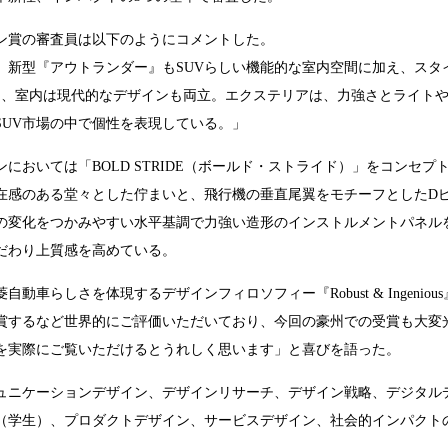
ン賞の審査員は以下のようにコメントした。
、新型『アウトランダー』もSUVらしい機能的な室内空間に加え、スタ
ら、室内は現代的なデザインも両立。エクステリアは、力強さとライト
UV市場の中で個性を表現している。」
おいては「BOLD STRIDE（ボールド・ストライド）」をコンセプ
在感のある堂々とした佇まいと、飛行機の垂直尾翼をモチーフとしたD
の変化をつかみやすい水平基調で力強い造形のインストルメントパネル
だわり上質感を高めている。
しさを体現するデザインフィロソフィー『Robust & Ingenious
賞するなど世界的にご評価いただいており、今回の豪州での受賞も大変
を実際にご覧いただけるとうれしく思います」と喜びを語った。
ミュニケーションデザイン、デザインリサーチ、デザイン戦略、デジタル
（学生）、プロダクトデザイン、サービスデザイン、社会的インパクトの