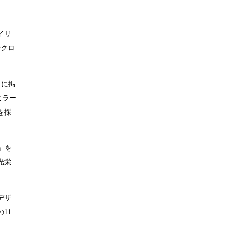
イリ
やクロ
トに掲
ピラー
を採
』を
光栄
デザ
11