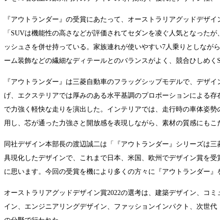
『アウトランダー』の受賞にあたって、オーストラリアグッドデザイ
「SUVは機能性の高さなどが評価されてセダンを凌ぐ人気となったが
ッシュさを併せ持っている。家族連れが使いやすい7人乗りとしなが
ーム装飾などの繊細なディテールとのバランスがよく、競合ひしめくS
『アウトランダー』は三菱自動車のフラッグシップモデルで、デザインに
げ、エクステリアでは厚みのある水平基調のプロポーションによる存
で力強く軽快な走りを演出した。インテリアでは、走行時の車体姿勢
用し、芯が通った力強さと開放感を表現しながら、素材の質感にもこ
同社デザイン本部長の渡辺誠二は「『アウトランダー』シリーズは三菱自動車ら
具現化したデザインで、これまで日本、米国、欧州でデザイン賞を受
に思います。今回の受賞を機により多くの方々に『アウトランダー』
オーストラリアグッドデザイン賞2022の選考は、建築デザイン、コ
イン、エンジニアリングデザイン、ファッションインパクト、次世代